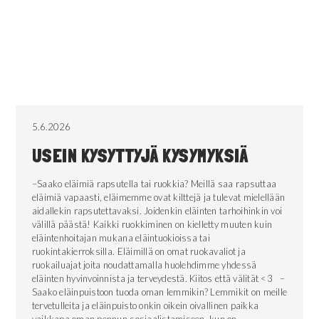
5.6.2026
USEIN KYSYTTYJÄ KYSYMYKSIÄ
–Saako eläimiä rapsutella tai ruokkia? Meillä saa rapsuttaa
eläimiä vapaasti, eläimemme ovat kilttejä ja tulevat mielellään
aidallekin rapsutettavaksi. Joidenkin eläinten tarhoihinkin voi
välillä päästä! Kaikki ruokkiminen on kielletty muuten kuin
eläintenhoitajan mukana eläintuokioissa tai
ruokintakierroksilla. Eläimillä on omat ruokavaliot ja
ruokailuajat joita noudattamalla huolehdimme yhdessä
eläinten hyvinvoinnista ja terveydestä. Kiitos että välität <3 –
Saako eläinpuistoon tuoda oman lemmikin? Lemmikit on meille
tervetulleita ja eläinpuisto onkin oikein oivallinen paikka
vaikkapa oman pennun sosiaalistamiseen, kun on