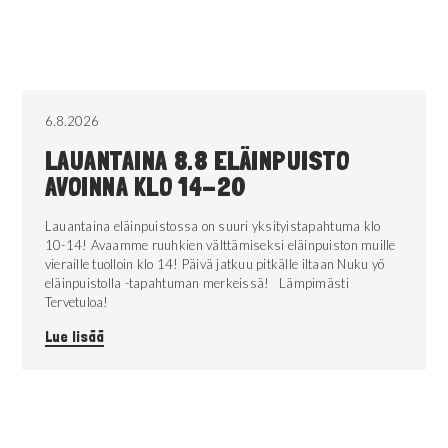
6.8.2026
LAUANTAINA 8.8 ELÄINPUISTO
AVOINNA KLO 14-20
Lauantaina eläinpuistossa on suuri yksityistapahtuma klo
10-14! Avaamme ruuhkien välttämiseksi eläinpuiston muille
vieraille tuolloin klo 14! Päivä jatkuu pitkälle iltaan Nuku yö
eläinpuistolla -tapahtuman merkeissä! Lämpimästi
Tervetuloa!
Lue lisää