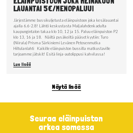
ELÄINPUISTOON JOKA HEINÄKUUN
LAUANTAI 5€/MENOPALUU!
Järjestämme bussikuljetusta eläinpuistoon joka kesälauantai
ajalla 6.6-2.8! Lähtö keskustasta Maljalahdenkadulta
kaupungintalon takaa klo 10, 12 ja 15. Paluu eläinpuiston P2
klo 13, 16 ja 18. Näiltä pysäkeiltä pääset kyytiin: Turo
(Niirala) Prisma Särkiniemi Levänen Petosenmutka
Hiltulanlahti Kaikille eläinpuiston bussilla matkustaville
tarjoamme jätskit! Esitä linja-autolippusi kahvilassa!
Lue lisää
Näytä lisää
Seuraa eläinpuiston
arkea somessa