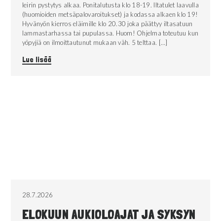
leirin pystytys alkaa. Ponitalutusta klo 18-19. Iltatulet laavulla
(huomioiden metsäpalovaroitukset) ja kodassa alkaen klo 19!
Hyvänyön kierros eläimille klo 20.30 joka päättyy iltasatuun
lammastarhassa tai pupulassa. Huom! Ohjelma toteutuu kun
yöpyjiä on ilmoittautunut mukaan väh. 5 telttaa. […]
Lue lisää
28.7.2026
ELOKUUN AUKIOLOAJAT JA SYKSYN