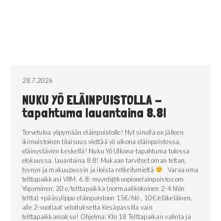
28.7.2026
NUKU YÖ ELÄINPUISTOLLA -
tapahtuma lauantaina 8.8!
Tervetuloa yöpymään eläinpuistolle! Nyt sinulla on jälleen
ikimuistoinen tilaisuus viettää yö ulkona eläinpuistossa,
eläinystävien keskellä! Nuku Yö Ulkona-tapahtuma tulossa
elokuussa, lauantaina 8.8! Mukaan tarvitset oman teltan,
tyynyn ja makuupussin ja iloista retkeilymieltä
Varaa oma
telttapaikkasi VIIM. 6.8: myynti@kuopionelainpuisto.com
Yöpyminen: 20 e/telttapaikka (normaalikokoinen 2-4 hlön
teltta) +pääsylippu eläinpuistoon 15€/hlö , 10€/eläkeläinen,
alle 2-vuotiaat veloituksetta Kesäpassilla vain
telttapaikkamaksu! Ohjelma: Klo 18 Telttapaikan valinta ja