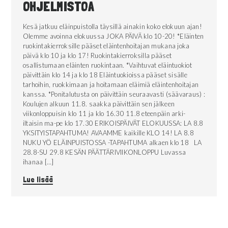
OHJELMISTOA
Kesä jatkuu eläinpuistolla täysillä ainakin koko elokuun ajan!
Olemme avoinna elokuussa JOKA PÄIVÄ klo 10-20! *Eläinten
ruokintakierroksille pääset eläintenhoitajan mukana joka
päivä klo 10 ja klo 17! Ruokintakierroksilla pääset
osallistumaan eläinten ruokintaan. *Vaihtuvat eläintuokiot
päivittäin klo 14 ja klo 18 Eläintuokioissa pääset sisälle
tarhoihin, ruokkimaan ja hoitamaan eläimiä eläintenhoitajan
kanssa. *Ponitalutusta on päivittäin seuraavasti (säävaraus) :
Koulujen alkuun 11.8. saakka päivittäin sen jälkeen
viikonloppuisin klo 11 ja klo 16.30 11.8 eteenpäin arki-
iltaisin ma-pe klo 17.30 ERIKOISPÄIVÄT ELOKUUSSA: LA 8.8
YKSITYISTAPAHTUMA! AVAAMME kaikille KLO 14! LA 8.8
NUKU YÖ ELÄINPUISTOSSA -TAPAHTUMA alkaen klo 18 LA
28.8-SU 29.8 KESÄN PÄÄTTÄRIVIIKONLOPPU Luvassa
ihanaa […]
Lue lisää