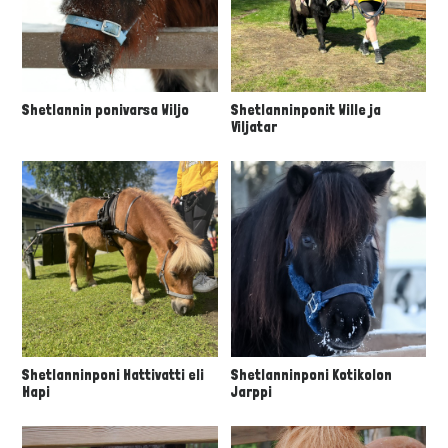
Shetlannin ponivarsa Wiljo
Shetlanninponit Wille ja
Viljatar
Shetlanninponi Hattivatti eli
Shetlanninponi Kotikolon
Hapi
Jarppi