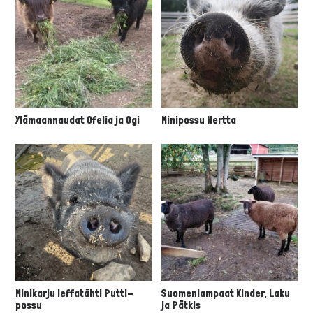
Ylämaannaudat Ofelia ja Ogi
Minipossu Hertta
Minikarju leffatähti Putti-
Suomenlampaat Kinder, Laku
possu
ja Pätkis