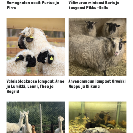
Romagnolon aasit Pertsa ja
Välimeren miniaasi Boris ja
Pirre
kesyaasi Pikku-Kalle
Valaisblacknose lampaat: Anne
Ahvenanmaan lampaat Orvokki
ja Lumikki, Lenni, Theo ja
Nuppu ja Riikuna
Hagrid