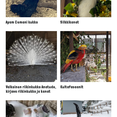
Ayam Cemani kukko
Silkkikanat
Valkoinen riikinkukko Anatude,
Kultafasaanit
kirjava riikinkukko ja kanat