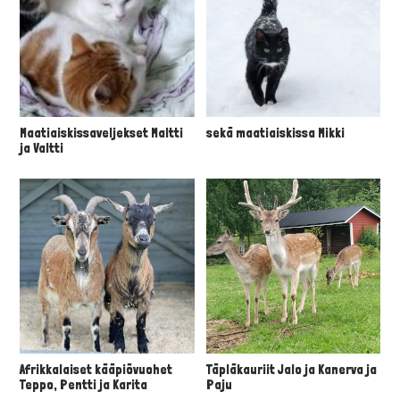
Maatiaiskissaveljekset Maltti
sekä maatiaiskissa Mikki
ja Valtti
Afrikkalaiset kääpiövuohet
Täpläkauriit Jalo ja Kanerva ja
Teppo, Pentti ja Karita
Paju