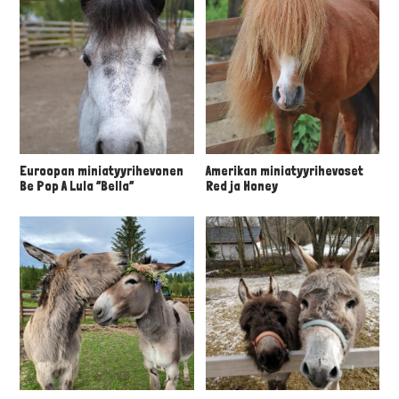
Euroopan miniatyyrihevonen
Amerikan miniatyyrihevoset
Be Pop A Lula “Bella”
Red ja Honey