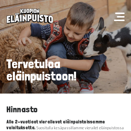
Tervetuloa
eläinpuistoon!
Hinnasto
Alle 2-vuotiaat vierailevat eläinpuistoissamme
veloituksetta.
Suositulla kesäpassillamme vierailet eläinpuistossa