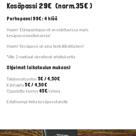
Kesäpassi 29€ (norm.35€ )
Perhepassi 99€ : 4 hlöä
Huom! Eläinpuistopassit on ostettavissa myös
kesäpassisovelluksesta!
Huom! Kesäpassi on aina henkilökohtainen!
*Alle 2-vuotiaat vierailevat veloituksetta
Ohjelmat (aikataulun mukaan)
5€ / 4,50€
Talutusratsastus
5€ / 4,50€
Kärriajelu
45€
Opastettu kierros
/ryhmä
Edullisempi hinta kesäpassilaisille