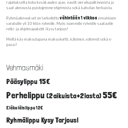
rajoituksetta koko kesäkauden ajan, nautit vierailupalkinnoista ja
saat alennusta puistojemme ohjelmista sekä kahvilan herkuista.
vähintään 1 viikkoa
Ryhmäalennukset on tarkoitettu
ennakkoon
varatuille yli 10 hlö:n ryhmille. Myös isommille ryhmille saataville
retki- ja ohjelmapaketit /kysy tarjous!
Meillä käy maksutapana maksukortti, käteinen, edenred sekä e-
passi!
Vehmasmäki
Pääsylippu 15€
Perhelippu
55€
(2aikuista+2lasta)
Eläkeläislippu 12€
Ryhmälippu Kysy Tarjous!