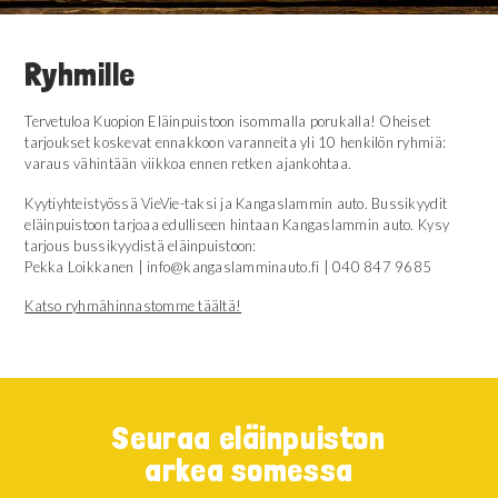
Ryhmille
Tervetuloa Kuopion Eläinpuistoon isommalla porukalla! Oheiset
tarjoukset koskevat ennakkoon varanneita yli 10 henkilön ryhmiä:
varaus vähintään viikkoa ennen retken ajankohtaa.
Kyytiyhteistyössä VieVie-taksi ja Kangaslammin auto. Bussikyydit
eläinpuistoon tarjoaa edulliseen hintaan Kangaslammin auto. Kysy
tarjous bussikyydistä eläinpuistoon:
Pekka Loikkanen | info@kangaslamminauto.fi | 040 847 9685
Katso ryhmähinnastomme täältä!
Seuraa eläinpuiston
arkea somessa