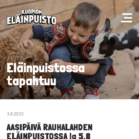
Eläinpuistossa
tapahtuu
3.8.2023
AASIPÄIVÄ RAUHALAHDEN
ELÄINPUISTOSSA la 5.8