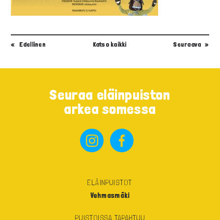
Edellinen
Katso kaikki
Seuraava
Seuraa eläinpuiston
arkea somessa
ELÄINPUISTOT
Vehmasmäki
PUISTOISSA TAPAHTUU