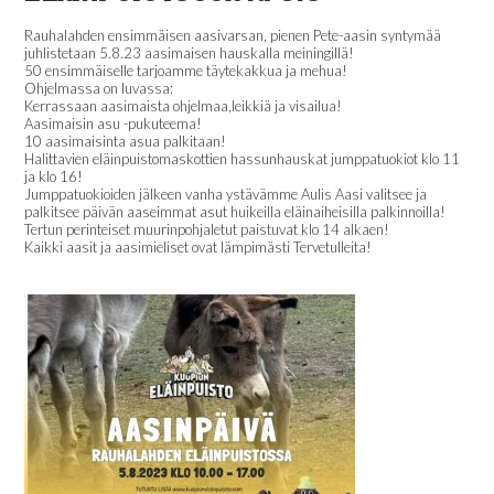
Rauhalahden ensimmäisen aasivarsan, pienen Pete-aasin syntymää
juhlistetaan 5.8.23 aasimaisen hauskalla meiningillä!
50 ensimmäiselle tarjoamme täytekakkua ja mehua!
Ohjelmassa on luvassa:
Kerrassaan aasimaista ohjelmaa,leikkiä ja visailua!
Aasimaisin asu -pukuteema!
10 aasimaisinta asua palkitaan!
Halittavien eläinpuistomaskottien hassunhauskat jumppatuokiot klo 11
ja klo 16!
Jumppatuokioiden jälkeen vanha ystävämme Aulis Aasi valitsee ja
palkitsee päivän aaseimmat asut huikeilla eläinaiheisilla palkinnoilla!
Tertun perinteiset muurinpohjaletut paistuvat klo 14 alkaen!
Kaikki aasit ja aasimieliset ovat lämpimästi Tervetulleita!