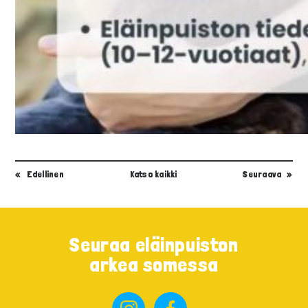
Edellinen
Katso kaikki
Seuraava
Seuraa eläinpuiston
arkea somessa