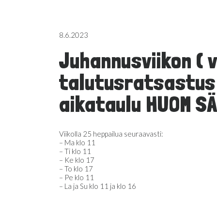
8.6.2023
Juhannusviikon ( 
talutusratsastus 
aikataulu HUOM S
Viikolla 25 heppailua seuraavasti:
– Ma klo 11
– Ti klo 11
– Ke klo 17
– To klo 17
– Pe klo 11
– La ja Su klo 11 ja klo 16