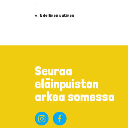
Edellinen
uutinen
Seuraa
eläinpuiston
arkea somessa