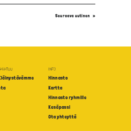
Seuraava
uutinen
APAHTUU
INFO
 Eläinystävämme
Hinnasto
sta
Kartta
Hinnasto ryhmille
Kesäpassi
Ota yhteyttä