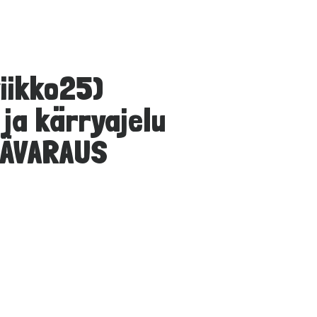
viikko25)
ja kärryajelu
ÄÄVARAUS