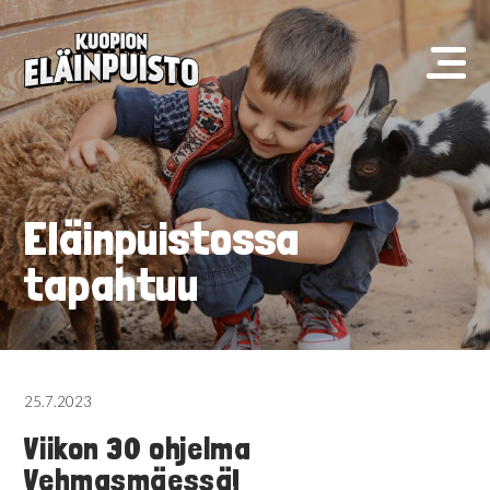
Eläinpuistossa
tapahtuu
25.7.2023
Viikon 30 ohjelma
Vehmasmäessä!