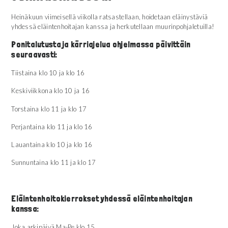
Heinäkuun viimeisellä viikolla ratsastellaan, hoidetaan eläinystäviä
yhdessä eläintenhoitajan kanssa ja herkutellaan muurinpohjaletuilla!
Ponitalutusta ja kärriajelua ohjelmassa päivittäin
seuraavasti:
Tiistaina klo 10 ja klo 16
Keskiviikkona klo 10 ja 16
Torstaina klo 11 ja klo 17
Perjantaina klo 11 ja klo 16
Lauantaina klo 10 ja klo 16
Sunnuntaina klo 11 ja klo 17
Eläintenhoitokierrokset yhdessä eläintenhoitajan
kanssa:
Joka arkipäivä Ma-Pe klo 15