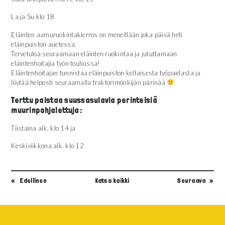
La ja Su klo 18
Eläinten aamuruokintakierros on meneillään joka päivä heti
eläinpuiston auetessa.
Tervetuloa seuraamaan eläinten ruokintaa ja jututtamaan
eläintenhoitajia työn touhussa!
Eläintenhoitajan tunnistaa eläinpuiston keltaisesta työpaidasta ja
löytää helposti seuraamalla traktorimönkijän pärinää
Terttu paistaa suussasulavia perinteisiä
muurinpohjalettuja :
Tiistaina alk. klo 14 ja
Keskiviikkona alk. klo 12
Edellinen
Katso kaikki
Seuraava